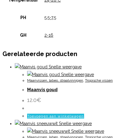
Temperatuur
24-28°C
PH
5,5-7,5
GH
2-16
Gerelateerde producten
Snelle weergave
Snelle weergave
Maanvissen, labeo, straalvinnigen
,
Tropische vissen
Maanvis goud
12.0
€
Toevoegen aan winkelwagen
Snelle weergave
Snelle weergave
Maanvissen, labeo, straalvinnigen
,
Tropische vissen