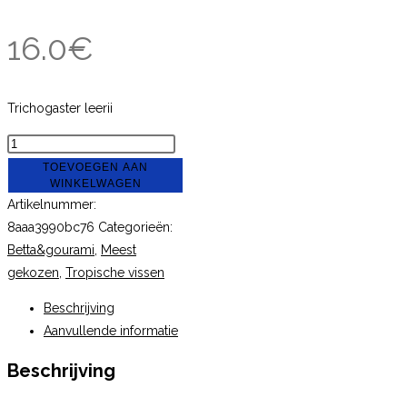
16.0
€
Trichogaster leerii
Gourami
diamant
TOEVOEGEN AAN
WINKELWAGEN
partij
Artikelnummer:
van
8aaa3990bc76
Categorieën:
2
Betta&gourami
,
Meest
vissen
gekozen
,
Tropische vissen
(koppel)
aantal
Beschrijving
Aanvullende informatie
Beschrijving