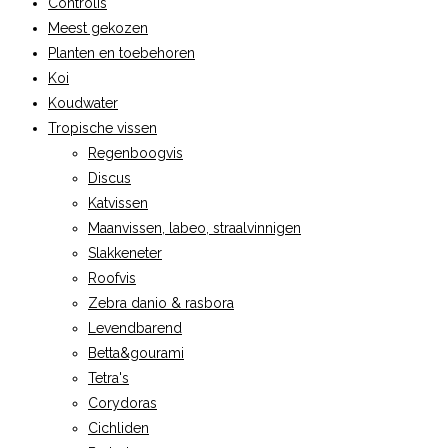
Controlis
Meest gekozen
Planten en toebehoren
Koi
Koudwater
Tropische vissen
Regenboogvis
Discus
Katvissen
Maanvissen, labeo, straalvinnigen
Slakkeneter
Roofvis
Zebra danio & rasbora
Levendbarend
Betta&gourami
Tetra's
Corydoras
Cichliden