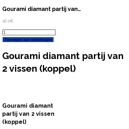
Gourami diamant partij van…
16.0
€
Gourami
diamant
Toevoegen aan winkelwagen
partij
Gourami diamant partij van
van
2
2 vissen (koppel)
vissen
(koppel)
aantal
Gourami diamant
partij van 2 vissen
(koppel)