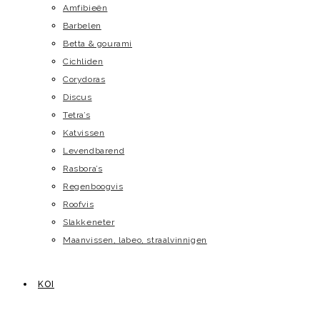
Amfibieën
Barbelen
Betta & gourami
Cichliden
Corydoras
Discus
Tetra’s
Katvissen
Levendbarend
Rasbora’s
Regenboogvis
Roofvis
Slakkeneter
Maanvissen, labeo, straalvinnigen
KOI