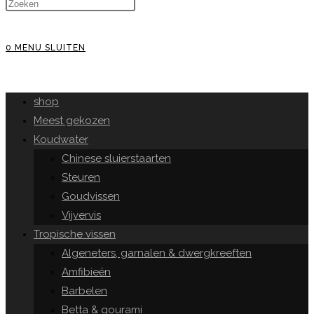
WEBSITE
0
MENU
SLUITEN
ZOEKEN
shop
Meest gekozen
Koudwater
Chinese sluierstaarten
Steuren
Goudvissen
Vijvervis
Tropische vissen
Algeneters, garnalen & dwergkreeften
Amfibieën
Barbelen
Betta & gourami