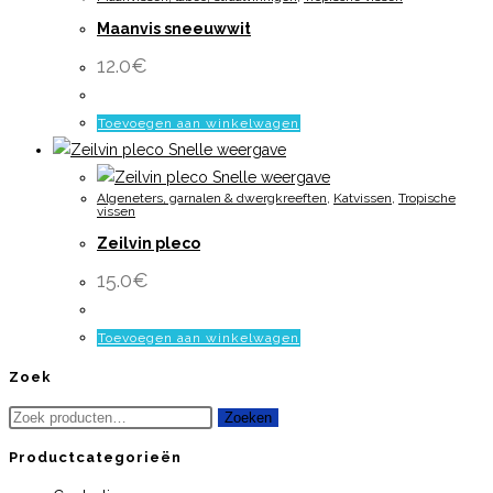
Maanvis sneeuwwit
12.0
€
Toevoegen aan winkelwagen
Snelle weergave
Snelle weergave
Algeneters, garnalen & dwergkreeften
,
Katvissen
,
Tropische
vissen
Zeilvin pleco
15.0
€
Toevoegen aan winkelwagen
Zoek
Zoeken
Zoeken
naar:
Productcategorieën