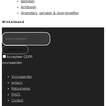
Barbelen
Amfibieën
Algeneters, garnalen & dwergkreeften
Winkelmand
Schrijf u in
Accepteer GDPR
voorwaarden
Voorwaarden
privacy
Retourneren
FAQ’S
Contact