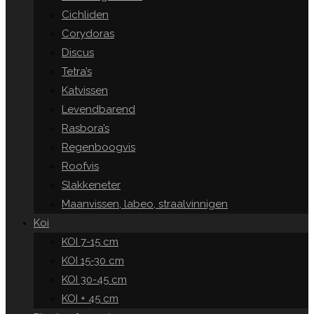
Cichliden
Corydoras
Discus
Tetra’s
Katvissen
Levendbarend
Rasbora’s
Regenboogvis
Roofvis
Slakkeneter
Maanvissen, labeo, straalvinnigen
Koi
KOI 7-15 cm
KOI 15-30 cm
KOI 30-45 cm
KOI + 45 cm