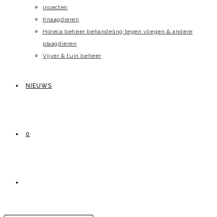
insecten
Knaagdieren
Horeca beheer behandeling tegen vliegen & andere
plaagdieren
Vijver & tuin beheer
NIEUWS
0
TOGGLE