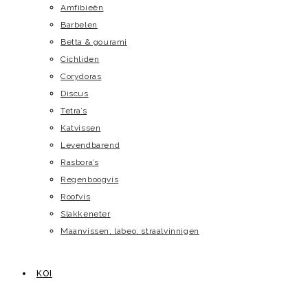
Amfibieën
Barbelen
Betta & gourami
Cichliden
Corydoras
Discus
Tetra’s
Katvissen
Levendbarend
Rasbora’s
Regenboogvis
Roofvis
Slakkeneter
Maanvissen, labeo, straalvinnigen
KOI