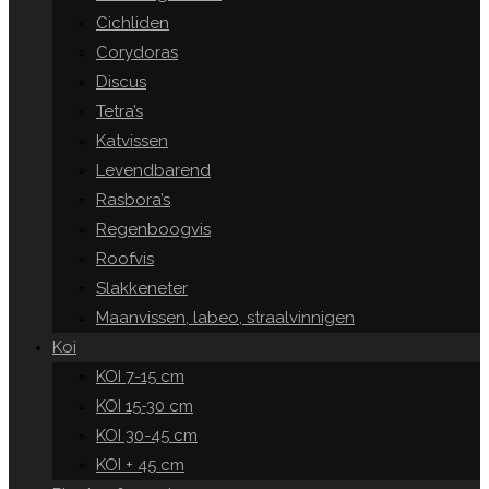
Cichliden
Corydoras
Discus
Tetra’s
Katvissen
Levendbarend
Rasbora’s
Regenboogvis
Roofvis
Slakkeneter
Maanvissen, labeo, straalvinnigen
Koi
KOI 7-15 cm
KOI 15-30 cm
KOI 30-45 cm
KOI + 45 cm