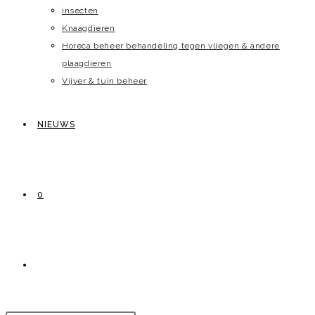
insecten
Knaagdieren
Horeca beheer behandeling tegen vliegen & andere
plaagdieren
Vijver & tuin beheer
NIEUWS
0
TOGGLE