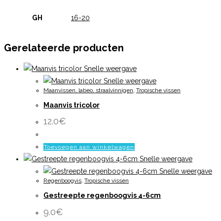
GH
16-20
Gerelateerde producten
Snelle weergave
Snelle weergave
Maanvissen, labeo, straalvinnigen
,
Tropische vissen
Maanvis tricolor
12.0
€
Toevoegen aan winkelwagen
Snelle weergave
Snelle weergave
Regenboogvis
,
Tropische vissen
Gestreepte regenboogvis 4-6cm
9.0
€