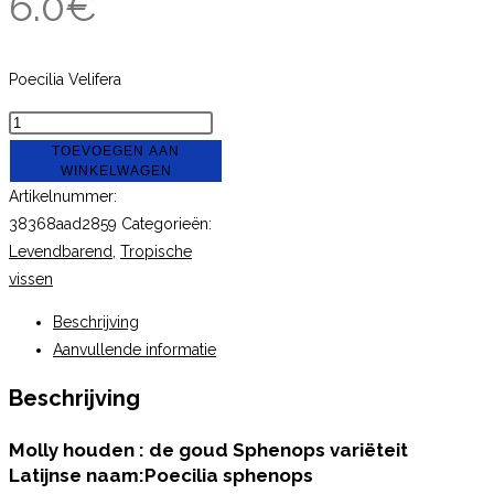
6.0
€
Poecilia Velifera
Molly
gold
TOEVOEGEN AAN
WINKELWAGEN
spenops
Artikelnummer:
4-
38368aad2859
Categorieën:
6cm
Levendbarend
,
Tropische
aantal
vissen
Beschrijving
Aanvullende informatie
Beschrijving
Molly houden : de goud Sphenops variëteit
Latijnse naam:Poecilia sphenops