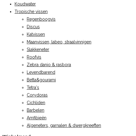
Koudwater
Tropische vissen
Regenboogvis
Discus
Katvissen
Maanvissen, labeo, straalvinnigen
Slakkeneter
Roofvis
Zebra danio & rasbora
Levendbarend
Betta&gourami
Tetra's
Corydoras
Cichliden
Barbelen
Amfibieën
Algeneters, garnalen & dwergkreeften