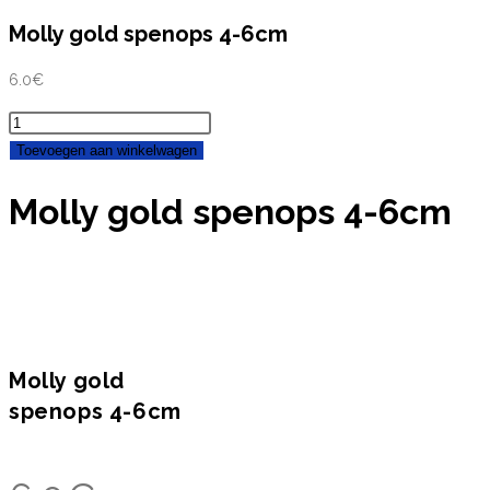
Molly gold spenops 4-6cm
6.0
€
Molly
gold
Toevoegen aan winkelwagen
spenops
Molly gold spenops 4-6cm
4-
6cm
aantal
Molly gold
spenops 4-6cm