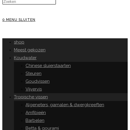
WEBSITE
0
MENU
SLUITEN
ZOEKEN
shop
Meest gekozen
Koudwater
Chinese sluierstaarten
Steuren
Goudvissen
Vijvervis
Tropische vissen
Algeneters, garnalen & dwergkreeften
Amfibieën
Barbelen
Betta & gourami