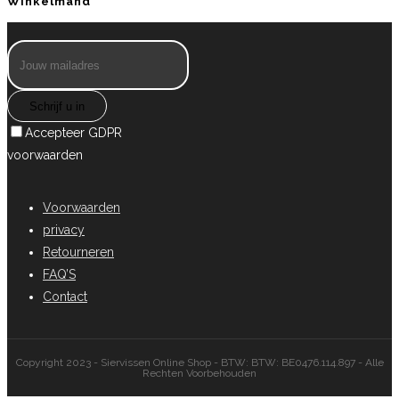
Winkelmand
Schrijf u in
Accepteer GDPR
voorwaarden
Voorwaarden
privacy
Retourneren
FAQ’S
Contact
Copyright 2023 - Siervissen Online Shop - BTW: BTW: BE0476.114.897 - Alle
Rechten Voorbehouden